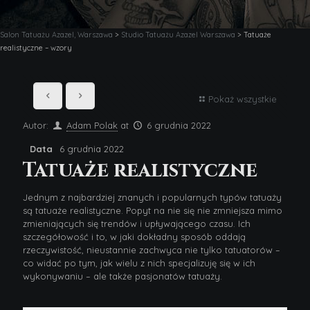
Salon Tatuażu Azazel, Warszawa
>
Studio Tatuażu Azazel Warszawa
>
Tatuaże
realistyczne – wzory
Pokaż wszystkie
Autor:
Adam Polak
at
6 grudnia 2022
Data
6 grudnia 2022
Tatuaże realistyczne
Jednym z najbardziej znanych i popularnych typów tatuaży
są tatuaże realistyczne. Popyt na nie się nie zmniejsza mimo
zmieniających się trendów i upływającego czasu. Ich
szczegółowość i to, w jaki dokładny sposób oddają
rzeczywistość, nieustannie zachwyca nie tylko tatuatorów –
co widać po tym, jak wielu z nich specjalizuję się w ich
wykonywaniu – ale także pasjonatów tatuaży.